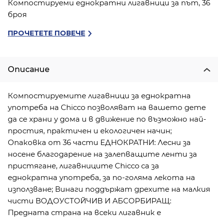
Компостируеми еднократни лигавници за път, 36
броя
ПРОЧЕТЕТЕ ПОВЕЧЕ
Описание
Компостируемите лигавници за еднократна
употреба на Chicco позволяват на вашето дете
да се храни у дома и в движение по възможно най-
простия, практичен и екологичен начин;
Опаковка от 36 части ЕДНОКРАТНИ: Лесни за
носене благодарение на залепващите ленти за
пристягане, лигавниците Chicco са за
еднократна употреба, за по-голяма лекота на
използване; Винаги поддържат дрехите на малкия
чисти ВОДОУСТОЙЧИВ И АБСОРБИРАЩ:
Предната страна на всеки лигавник е