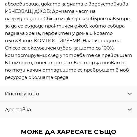
абсорбираща, докато задната е водоустойчива
ИЗЧЕЗВАЩ ДЖОБ: Долната част на
нагръдниците Chicco може да се обърне навътре,
за да се създаде практичен джоб, който събира
паднала храна, перфектен у дома и когато
пътувате. КОМПОСТИРУЕМИ: Нагръдниците
Chicco са екологичен избор, защото са 100%
компостируеми: след употреба те се превръщат
в компост, тоест естествен тор за почвата;
по този начин отпадъците се превръщат в нов
ресурс за околната среда
Инструкции
Доставка
МОЖЕ ДА ХАРЕСАТЕ СЪЩО