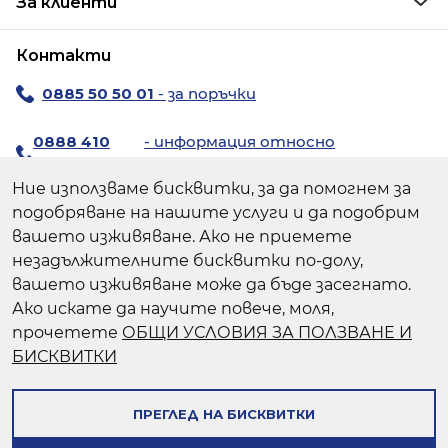
За клиенти
Контакти
0885 50 50 01
- за поръчки
0888 410
- информация относно
194
продуктите
Ние използваме бисквитки, за да помогнем за
За поръчки:
chiccoshop@avendi.bg
подобряване на нашите услуги и да подобрим
За резервни части:
chicco@avendi.bg
вашето изживяване. Ако не приемете
незадължителните бисквитки по-долу,
Пишете ни >
вашето изживяване може да бъде засегнато.
Ако искате да научите повече, моля,
Авенди - официален вносител | Мувио
прочетете
ОБЩИ УСЛОВИЯ ЗА ПОЛЗВАНЕ И
Лоджистикс - официален онлайн търговец
БИСКВИТКИ
Следвайте ни:
ПРЕГЛЕД НА БИСКВИТКИ