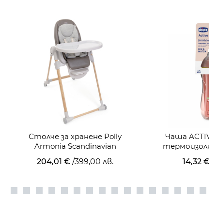
Столче за хранене Polly
Чаша ACTIVE 
Armonia Scandinavian
термоизолир
204,01 €
/
399,00 лв.
14,32 €
/