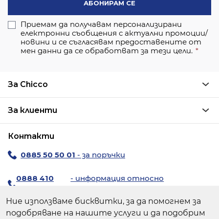
АБОНИРАМ СЕ
Приемам да получавам персонализирани
електронни съобщения с актуални промоции/
новини и се съгласявам предоставените от
мен данни да се обработват за тези цели.
За Chicco
За клиенти
Контакти
0885 50 50 01
- за поръчки
0888 410
- информация относно
194
продуктите
Ние използваме бисквитки, за да помогнем за
За поръчки:
chiccoshop@avendi.bg
подобряване на нашите услуги и да подобрим