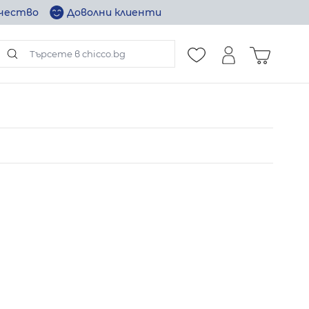
ачество
Доволни клиенти
Търсене в целия магазин...
Количка