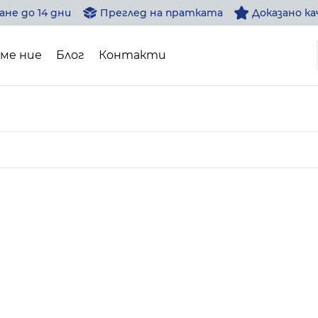
не до 14 дни
Преглед на пратката
Доказано к
сме ние
Блог
Контакти