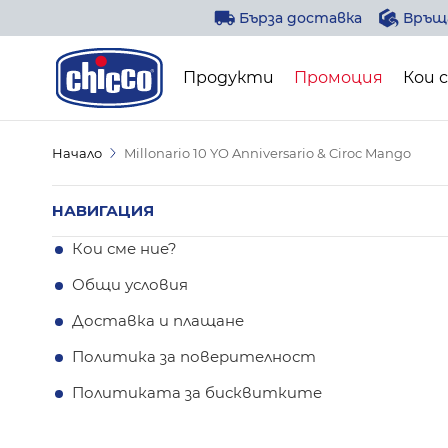
Прескачане към съдържанието
Бърза доставка
Връща
Продукти
Промоция
Кои 
Начало
Millonario 10 YO Anniversario & Ciroc Mango
НАВИГАЦИЯ
Кои сме ние?
Общи условия
Доставка и плащане
Политика за поверителност
Политиката за бисквитките