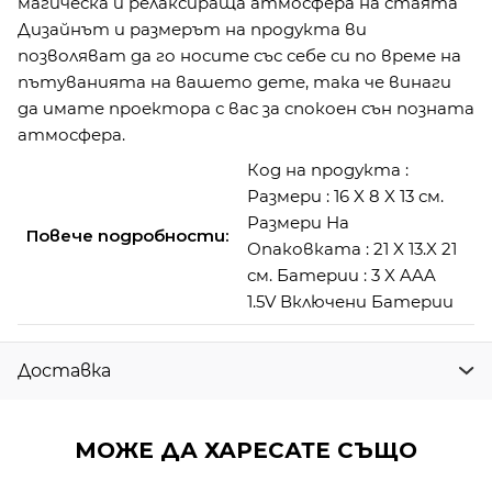
магическа и релаксираща атмосфера на стаята
Дизайнът и размерът на продукта ви
позволяват да го носите със себе си по време на
пътуванията на вашето дете, така че винаги
да имате проектора с вас за спокоен сън позната
атмосфера.
Код на продукта :
Размери : 16 X 8 X 13 см.
Размери На
Повече подробности:
Опаковката : 21 X 13.X 21
см. Батерии : 3 X AAA
1.5V Включени Батерии
Доставка
МОЖЕ ДА ХАРЕСАТЕ СЪЩО