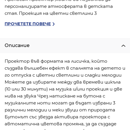
персонализирате атмосферата в детската
стая. Проекция на цветни светлини 3
релаксиращи мелодии Проекция на светлини на
ПРОЧЕТЕТЕ ПОВЕЧЕ
тавана. 2 режима с автоматично изключване
след 10 и 30 минути. 2 нива на звука
Описание
Проектор във формата на лисичка, който
създава вълшебен ефект в спалнята на детето и
го отпуска с цветни светлини и сладки мелодии
Можете да избирате между два времеви цикъла
(10 или 30 минути) на музика и/или проекция и две
нива на звука Чрез натискане на бутона с
музикалните ноти могат да бъдат избрани 3
различни мелодии и меки звуци от природата
Бутонът със звезда активира проектора с
автоматична цветова промяна, за да създаде