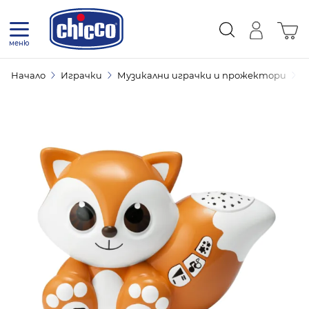
Прескачане към съдържанието
Коли
меню
Начало
Играчки
Музикални играчки и прожектори
П
Прожектор Лисичка