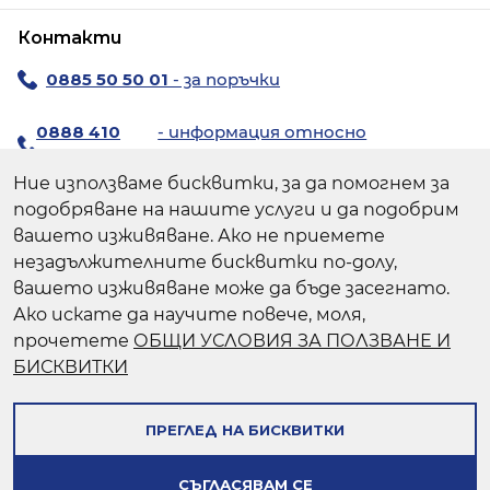
Контакти
0885 50 50 01
- за поръчки
0888 410
- информация относно
194
продуктите
Ние използваме бисквитки, за да помогнем за
За поръчки:
chiccoshop@avendi.bg
подобряване на нашите услуги и да подобрим
За резервни части:
chicco@avendi.bg
вашето изживяване. Ако не приемете
незадължителните бисквитки по-долу,
Пишете ни >
вашето изживяване може да бъде засегнато.
Ако искате да научите повече, моля,
Авенди - официален вносител | Мувио
прочетете
ОБЩИ УСЛОВИЯ ЗА ПОЛЗВАНЕ И
Лоджистикс - официален онлайн търговец
БИСКВИТКИ
Следвайте ни:
ПРЕГЛЕД НА БИСКВИТКИ
© Chicco.bg 2026 Всички права запазени
СЪГЛАСЯВАМ СЕ