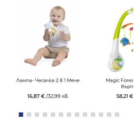
Лампа- Чесалка 2 в 1 Мече
Magic Fores
върте
16,87 €
/
32,99 лв.
58,21 €
/