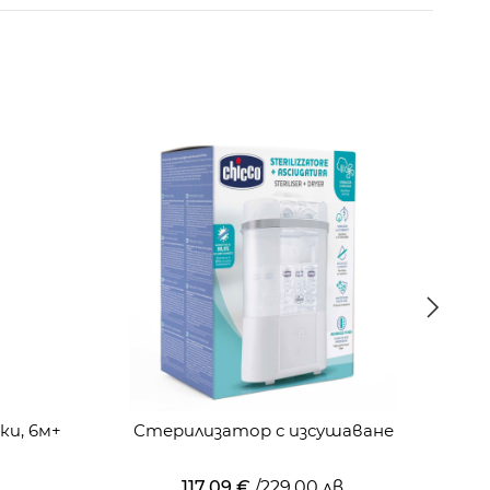
ки, 6м+
Стерилизатор с изсушаване
117,09 €
/
229,00 лв.