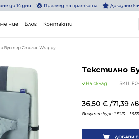
не до 14 дни
Преглед на пратката
Доказано к
сме ние
Блог
Контакти
о Бустер Столче Wrappy
Wrappy
Текстилно Б
На склад
SKU:
F0
36,50 €
/71,39 лв
Валутен курс: 1 EUR = 1.95
Количество:
ДОБАВИ В