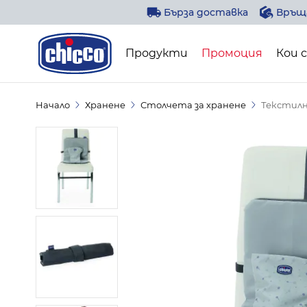
Прескачане към съдържанието
Бърза доставка
Връща
Продукти
Промоция
Кои 
Начало
Хранене
Столчета за хранене
Текстилн
Текстилно Бустер Столче 