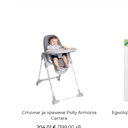
Столче за хранене Polly Armonia
Еднокр
Carrara
204,01 €
/
399,00 лв.