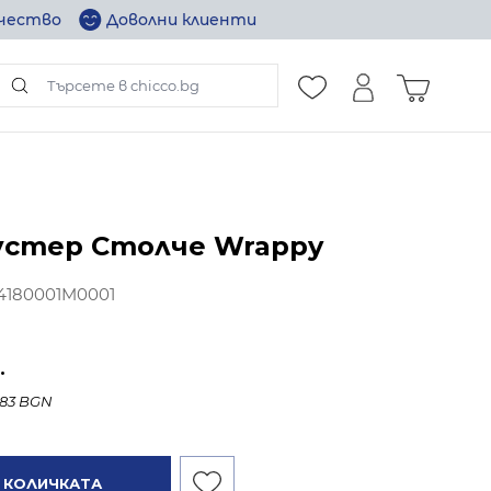
ачество
Доволни клиенти
Търсене в целия магазин...
Количка
устер Столче Wrappy
4180001M0001
.
583 BGN
 КОЛИЧКАТА