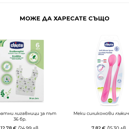
МОЖЕ ДА ХАРЕСАТЕ СЪЩО
атни лигавници за път
Меки силиконови лъжич
36 бр.
12,78 €
/
24,99 лв.
7,82 €
/
15,30 лв.