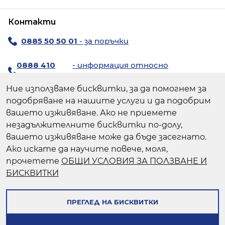
Контакти
0885 50 50 01
- за поръчки
0888 410
- информация относно
194
продуктите
Ние използваме бисквитки, за да помогнем за
За поръчки:
chiccoshop@avendi.bg
подобряване на нашите услуги и да подобрим
За резервни части:
chicco@avendi.bg
вашето изживяване. Ако не приемете
незадължителните бисквитки по-долу,
Пишете ни >
вашето изживяване може да бъде засегнато.
Ако искате да научите повече, моля,
Авенди - официален вносител | Мувио
прочетете
ОБЩИ УСЛОВИЯ ЗА ПОЛЗВАНЕ И
Лоджистикс - официален онлайн търговец
БИСКВИТКИ
Следвайте ни:
ПРЕГЛЕД НА БИСКВИТКИ
© Chicco.bg 2026 Всички права запазени