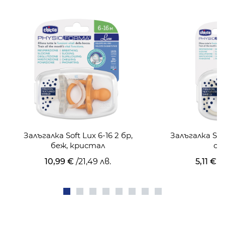
Залъгалка Soft Lux 6-16 2 бр,
Залъгалка Soft 
беж, кристал
си
10,99 €
/
21,49 лв.
5,11 €
/
9