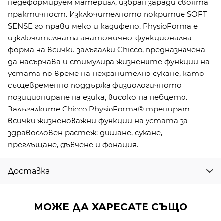
недеформируем материал, избран заради своята
практичност. Изключителното покритие SOFT
SENSE го прави меко и кадифено. PhysioForma е
изключителната анатомично-функционална
форма на всички залъгалки Chicco, предназначена
да насърчава и стимулира жизнените функции на
устата по време на нехранително сукане, като
същевременно поддържа физиологичното
позициониране на езика, високо на небцето.
Залъгалките Chicco PhysioForma® тренират
всички жизненоважни функции на устата за
здравословен растеж: дишане, сукане,
преглъщане, дъвчене и фонация.
Доставка
МОЖЕ ДА ХАРЕСАТЕ СЪЩО