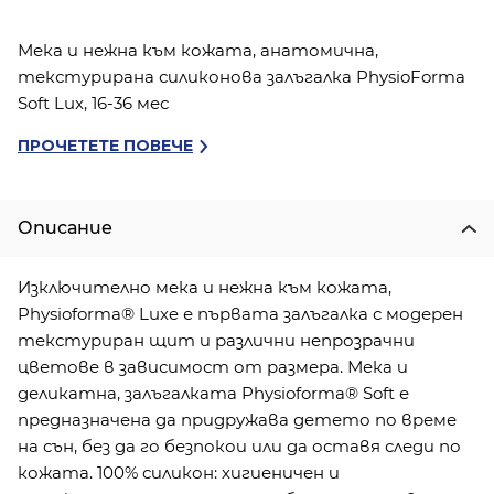
Мека и нежна към кожата, анатомична,
текстурирана силиконова залъгалка PhysioForma
Soft Lux, 16-36 мес
ПРОЧЕТЕТЕ ПОВЕЧЕ
Описание
Изключително мека и нежна към кожата,
Physioforma® Luxe е първата залъгалка с модерен
текстуриран щит и различни непрозрачни
цветове в зависимост от размера. Мека и
деликатна, залъгалката Physioforma® Soft е
предназначена да придружава детето по време
на сън, без да го безпокои или да оставя следи по
кожата. 100% силикон: хигиеничен и